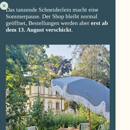
Das tanzende Schneiderlein macht eine
Sommerpause. Der Shop bleibt normal
geöffnet, Bestellungen werden aber
erst ab
dem 13. August verschickt
.
Babydecke „Flowery Fox“ aus Baumwolle – 80×100 cm
CHF
39.00
IN DEN WARENKORB