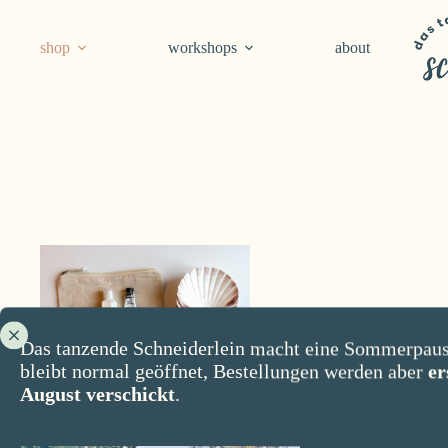
Skip
to
content
shop
workshops
about
Das tanzende Schneiderlein macht eine Sommerpaus
bleibt normal geöffnet, Bestellungen werden aber
er
August verschickt
.