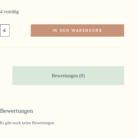
4 vorrätig
DIY
IN DEN WARENKORB
Box
für
5
Jakobsmuscheln
Menge
Bewertungen (0)
Bewertungen
Es gibt noch keine Bewertungen.