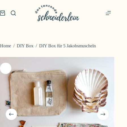
Skip
to
content
Shopping
cart
Home
/
DIY Box
/
DIY Box für 5 Jakobsmuscheln