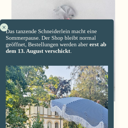
Varianten
auf.
Die
Optionen
können
auf
Das tanzende Schneiderlein macht eine
der
Sommerpause. Der Shop bleibt normal
Produktseite
geöffnet, Bestellungen werden aber
erst ab
gewählt
dem 13. August verschickt
.
werden
Schultüte Philine
CHF
49.00
–
CHF
79.00