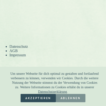
Produktseite
gewählt
werden
Datenschutz
AGB
Impressum
Versand
Um unsere Webseite für dich optimal zu gestalten und fortlaufend
Widerruf
verbessern zu können, verwenden wir Cookies. Durch die weitere
Kontakt
Nutzung der Webseite stimmst du der Verwendung von Cookies
zu. Weitere Informationen zu Cookies erhälst du in unserer
Datenschutzerklärung
.
AKZEPTIEREN
ABLEHNEN
Copyright © 2026 Das tanzende Schneiderlein | Design by
Alessandra Fasino