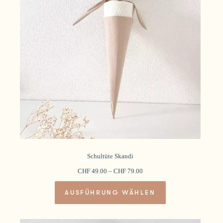
können
auf
der
Produktseite
gewählt
werden
Schultüte Skandi
CHF
49.00
–
CHF
79.00
Dieses
AUSFÜHRUNG WÄHLEN
Produkt
weist
mehrere