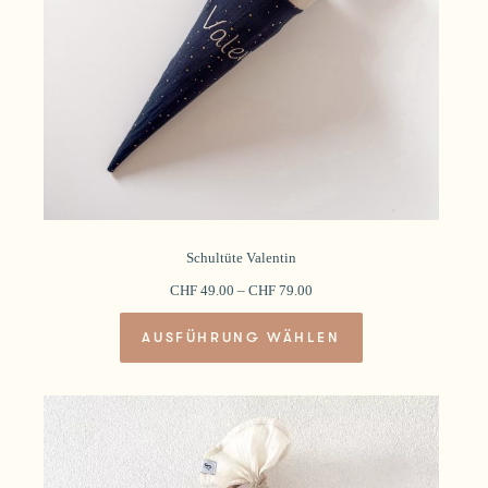
gewählt
werden
Schultüte Valentin
CHF
49.00
–
CHF
79.00
Dieses
AUSFÜHRUNG WÄHLEN
Produkt
weist
mehrere
Varianten
auf.
Die
Optionen