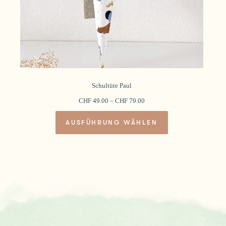
Schultüte Paul
CHF
49.00
–
CHF
79.00
Dieses
AUSFÜHRUNG WÄHLEN
Produkt
weist
mehrere
Varianten
auf.
Die
Optionen
können
auf
der