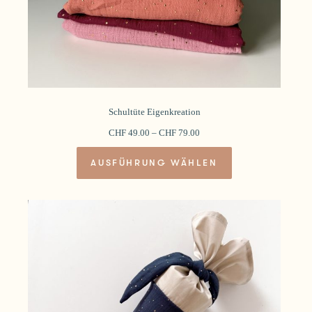
Schultüte Eigenkreation
CHF
49.00
–
CHF
79.00
Dieses
AUSFÜHRUNG WÄHLEN
Produkt
weist
mehrere
Varianten
auf.
Die
Optionen
können
auf
der
Produktseite