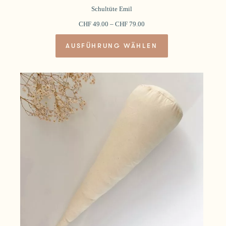
Schultüte Emil
CHF
49.00
–
CHF
79.00
Dieses
AUSFÜHRUNG WÄHLEN
Produkt
weist
mehrere
Varianten
auf.
Die
Optionen
können
auf
der
Produktseite
gewählt
werden