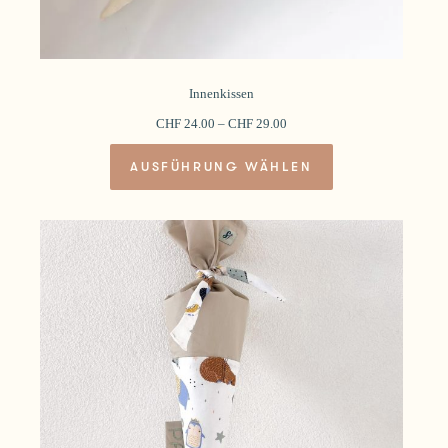
Innenkissen
CHF
24.00
–
CHF
29.00
Dieses
AUSFÜHRUNG WÄHLEN
Produkt
weist
mehrere
Varianten
auf.
Die
Optionen
können
auf
der
Produktseite
gewählt
werden