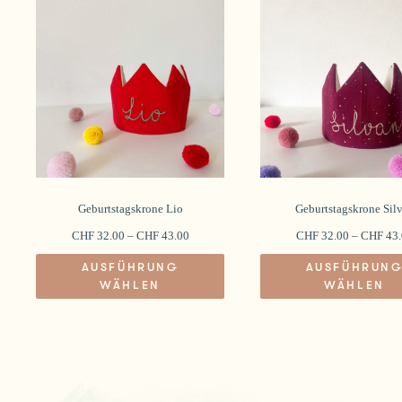
Geburtstagskrone Lio
Geburtstagskrone Sil
CHF
32.00
–
CHF
43.00
CHF
32.00
–
CHF
43.
Dieses
Dieses
AUSFÜHRUNG
AUSFÜHRUN
Produkt
Produkt
WÄHLEN
WÄHLEN
weist
weist
mehrere
mehrere
Varianten
Varianten
auf.
auf.
Die
Die
Optionen
Optionen