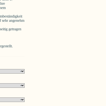
ahre
inem
rmbeständigkeit
pf sehr angenehm
eitig getragen
gestellt.