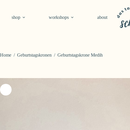
Skip
to
content
shop
workshops
about
Home
/
Geburtstagskronen
/
Geburtstagskrone Medih