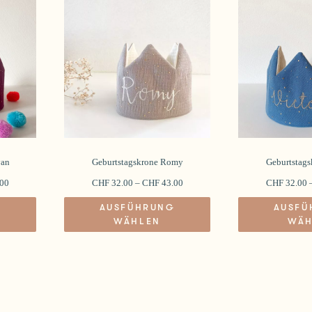
van
Geburtstagskrone Romy
Geburtstags
00
CHF
32.00
–
CHF
43.00
CHF
32.00
Dieses
G
AUSFÜHRUNG
AUSFÜ
Produkt
WÄHLEN
WÄH
weist
mehrere
Varianten
auf.
Die
Optionen