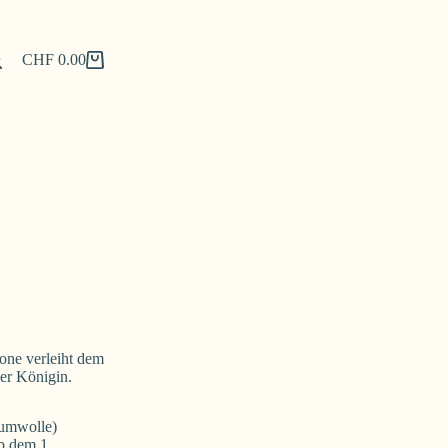
CHF
0.00
Shopping
cart
one verleiht dem
ner Königin.
aumwolle)
b dem 1.