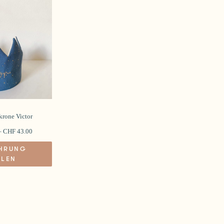
krone Victor
–
CHF
43.00
Dieses
HRUNG
Produkt
LEN
weist
mehrere
Varianten
auf.
Die
Optionen