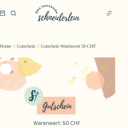
Skip
to
content
Shopping
cart
Home
/
Gutschein
/
Gutschein Warenwert 50 CHF