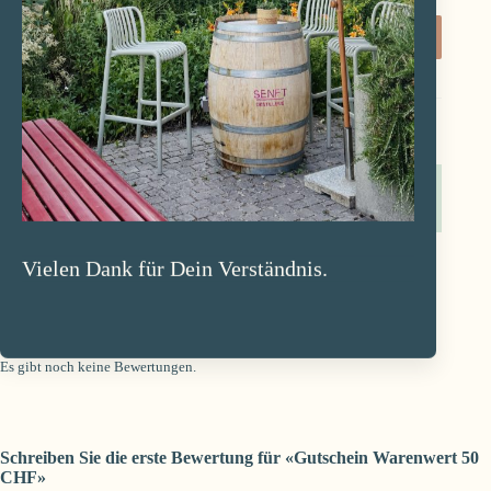
Gutschein
IN DEN WARENKORB
Warenwert
50
CHF
Menge
Bewertungen (0)
Vielen Dank für Dein Verständnis.
Bewertungen
Es gibt noch keine Bewertungen.
Schreiben Sie die erste Bewertung für «Gutschein Warenwert 50
CHF»