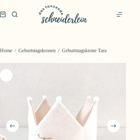
Skip
to
content
Shopping
cart
Home
/
Geburtstagskronen
/
Geburtstagskrone Tara