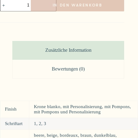
Geburtstagskrone
IN DEN WARENKORB
Tara
Menge
Zusätzliche Information
Bewertungen (0)
Krone blanko, mit Personalisierung, mit Pompons,
Finish
mit Pompons und Personalisierung
Schriftart
1, 2, 3
beere, beige, bordeaux, braun, dunkelblau,