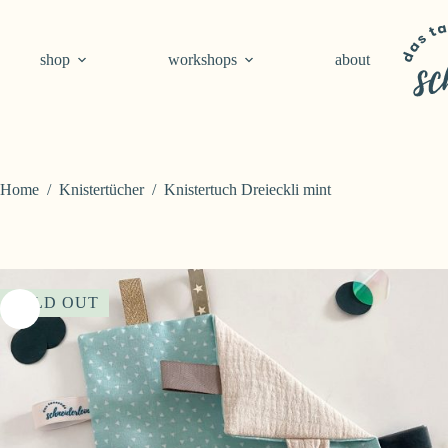
Skip
to
content
shop
workshops
about
Home
/
Knistertücher
/
Knistertuch Dreieckli mint
SOLD OUT