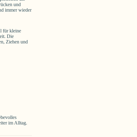
Drücken und
 und immer wieder
l für kleine
it. Die
en, Ziehen und
ebevolles
ter im Alltag.