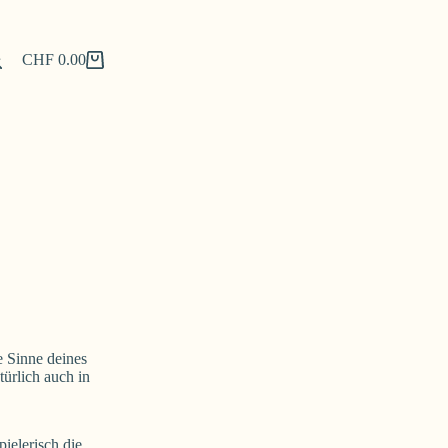
CHF
0.00
Shopping
cart
le Sinne deines
türlich auch in
pielerisch die