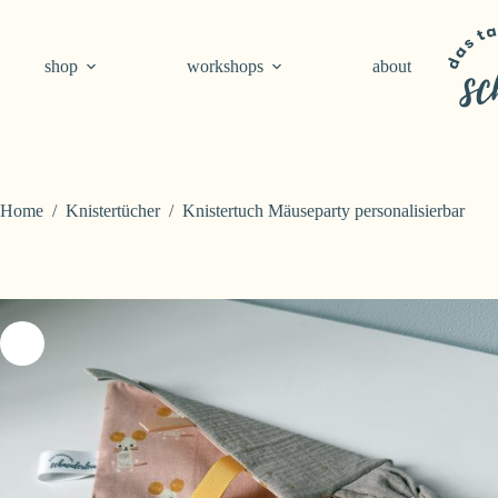
Skip
to
content
shop
workshops
about
Home
/
Knistertücher
/
Knistertuch Mäuseparty personalisierbar