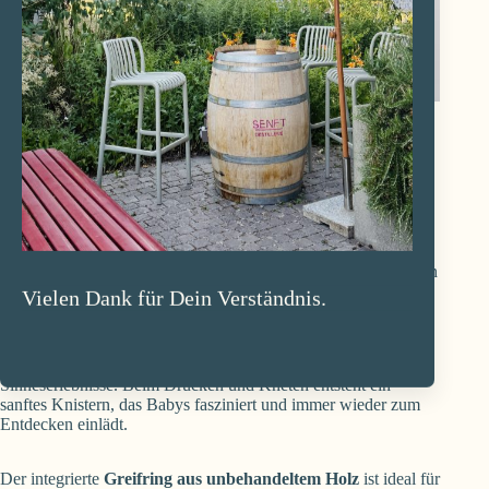
Knistertuch Minzpunkt personalisierbar
CHF
29.00
–
CHF
39.00
Ein liebevoll handgemachtes
Nuschi mit Beissring
, das alle
Sinne deines Babys anspricht: greifen, hören, fühlen, entdecken
– und natürlich auch in den Mund nehmen.
Vielen Dank für Dein Verständnis.
Dieses besondere
Babyspielzeug mit Knisterfolie
fördert
spielerisch die Motorik und sorgt für spannende
Sinneserlebnisse. Beim Drücken und Kneten entsteht ein
sanftes Knistern, das Babys fasziniert und immer wieder zum
Entdecken einlädt.
Der integrierte
Greifring aus unbehandeltem Holz
ist ideal für