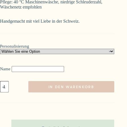
Pflege: 40 °C Maschinenwäsche, niedrige Schleuderzahl,
Wäschenetz empfohlen
Handgemacht mit viel Liebe in der Schweiz.
Personalisierung
Name
Knistertuch
IN DEN WARENKORB
Minzpunkt
personalisierbar
Menge