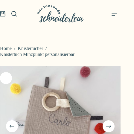
Skip
to
content
Shopping
cart
Home
/
Knistertücher
/
Knistertuch Minzpunkt personalisierbar