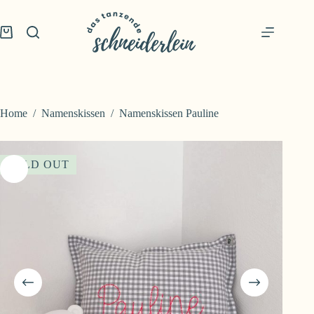
Skip
to
content
Shopping
cart
Home
/
Namenskissen
/
Namenskissen Pauline
SOLD OUT