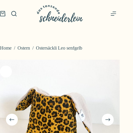
Skip
to
content
Shopping
cart
Home
/
Ostern
/
Ostersäckli Leo senfgelb