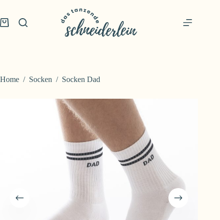
Skip
to
content
Shopping
cart
Home
/
Socken
/
Socken Dad