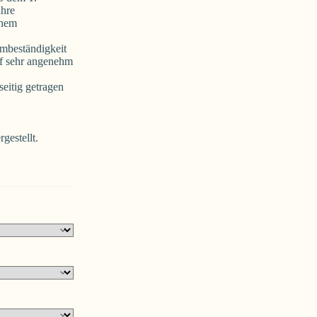
ahre
inem
rmbeständigkeit
pf sehr angenehm
eitig getragen
gestellt.