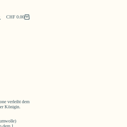
CHF
0.00
Shopping
cart
one verleiht dem
ner Königin.
aumwolle)
b dem 1.