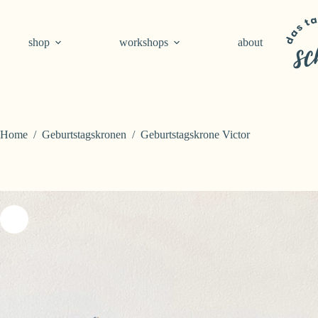
Skip
to
content
shop
workshops
about
Home
/
Geburtstagskronen
/
Geburtstagskrone Victor