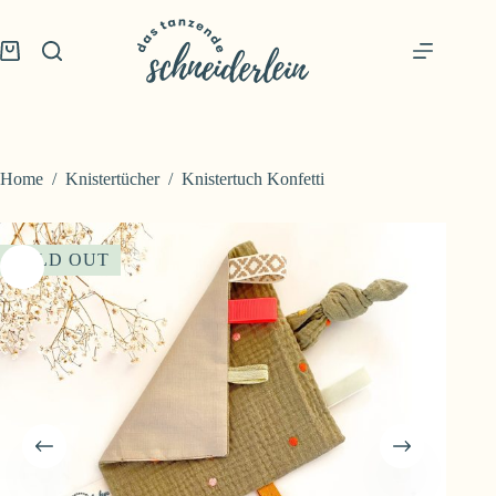
Skip
to
content
Shopping
cart
Home
/
Knistertücher
/
Knistertuch Konfetti
SOLD OUT