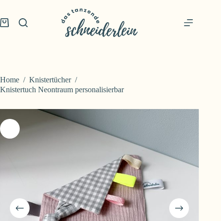
Skip
to
content
Shopping
cart
Home
/
Knistertücher
/
Knistertuch Neontraum personalisierbar