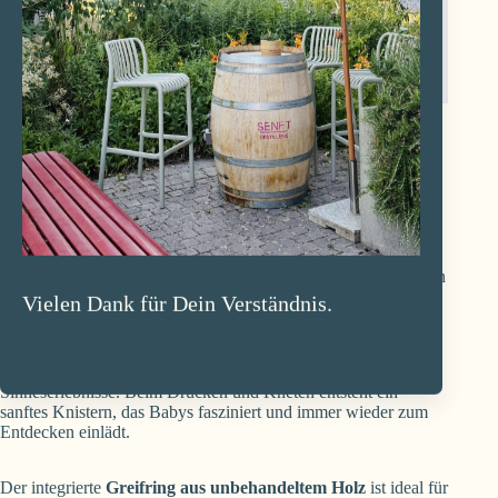
Knistertuch Neontraum personalisierbar
CHF
29.00
–
CHF
39.00
Ein liebevoll handgemachtes
Nuschi mit Beissring
, das alle
Sinne deines Babys anspricht: greifen, hören, fühlen, entdecken
– und natürlich auch in den Mund nehmen.
Vielen Dank für Dein Verständnis.
Dieses besondere
Babyspielzeug mit Knisterfolie
fördert
spielerisch die Motorik und sorgt für spannende
Sinneserlebnisse. Beim Drücken und Kneten entsteht ein
sanftes Knistern, das Babys fasziniert und immer wieder zum
Entdecken einlädt.
Der integrierte
Greifring aus unbehandeltem Holz
ist ideal für