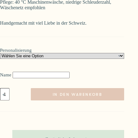
Pflege: 40 °C Maschinenwäsche, niedrige Schleuderzahl,
Wäschenetz empfohlen
Handgemacht mit viel Liebe in der Schweiz.
Personalisierung
Name
Knistertuch
IN DEN WARENKORB
Neontraum
personalisierbar
Menge