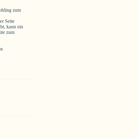
rohling zum
er Seite
bt, kann ein
tüte zum
en