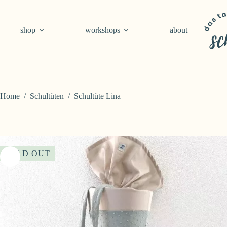
Skip
to
content
shop
workshops
about
Home
/
Schultüten
/
Schultüte Lina
SOLD OUT