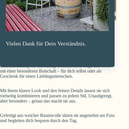
Socken Leo schwarz
Vielen Dank für Dein Verständnis.
CHF
16.90
Die LEO Tennissocken in schwarz sind eine kleine
Liebeserklärung für den Alltag. Schlicht im Design und doch
mit einer besonderen Botschaft – für dich selbst oder als
Geschenk für einen Lieblingsmenschen.
Mit ihrem klaren Look und den feinen Details lassen sie sich
vielseitig kombinieren und passen zu jedem Stil. Unaufgeregt,
aber besonders – genau das macht sie aus.
Gefertigt aus weicher Baumwolle sitzen sie angenehm am Fuss
und begleiten dich bequem durch den Tag.