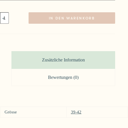
Socken
IN DEN WARENKORB
Leo
schwarz
Menge
Zusätzliche Information
Bewertungen (0)
Grösse
39-42