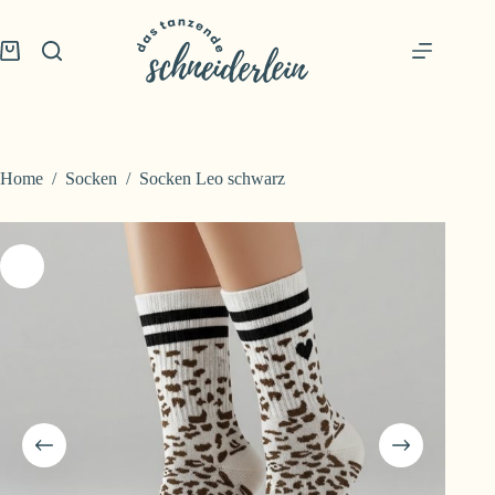
Skip
to
content
Shopping
cart
Home
/
Socken
/
Socken Leo schwarz