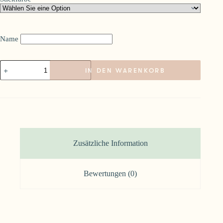
Name
Turnsack
IN DEN WARENKORB
Estelle
Menge
Zusätzliche Information
Bewertungen (0)